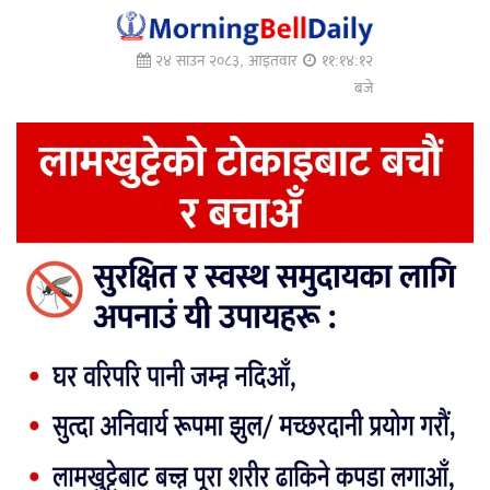
२४ साउन २०८३, आइतवार
११:१४:१३
बजे