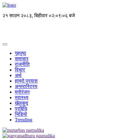
२१ साउन २०८३, बिहीवार
०२:०९:०६ बजे
गृहपृष्ठ
समाचार
राजनीति
विचार
अर्थ
हाम्रो प्रयास
अन्तरास्ट्रिय
मनोरंजन
स्वास्थ्य
खेलकुद
प्रबिधि
भिडियो
Trending