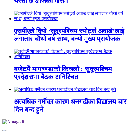
यस्तो छ आजको मौसम
एसपीएले दियो ‘सुदूरपश्चिम स्पोर्ट्स अवार्ड’लाई
लगातार चौथो वर्ष साथ, बन्यो मुख्य प्रायोजक
बजेटमै भागबण्डाको किचलो : सुदूरपश्चिम
प्रदेशसभा बैठक अनिश्चित
अत्यधिक गर्मीका कारण धनगढीका विद्यालय चार
दिन बन्द हुने