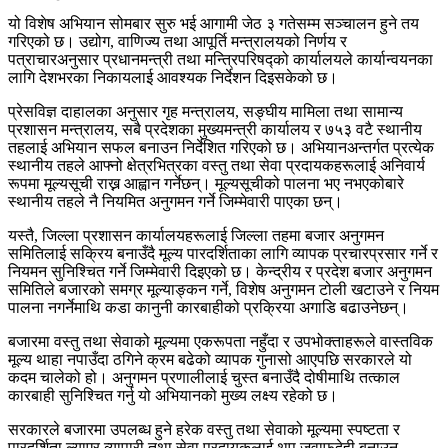
यो विशेष अभियान सोमबार सुरु भई आगामी जेठ ३ गतेसम्म सञ्चालन हुने तय
गरिएको छ। उद्योग, वाणिज्य तथा आपूर्ति मन्त्रालयको निर्णय र
पत्राचारअनुसार प्रधानमन्त्री तथा मन्त्रिपरिषद्को कार्यालयले कार्यान्वयनका
लागि देशभरका निकायलाई आवश्यक निर्देशन दिइसकेको छ।
प्रेसविज्ञ दाहालका अनुसार गृह मन्त्रालय, सङ्घीय मामिला तथा सामान्य
प्रशासन मन्त्रालय, सबै प्रदेशका मुख्यमन्त्री कार्यालय र ७५३ वटै स्थानीय
तहलाई अभियान सफल बनाउन निर्देशित गरिएको छ। अभियानअन्तर्गत प्रत्येक
स्थानीय तहले आफ्नो क्षेत्रभित्रका वस्तु तथा सेवा प्रदायकहरूलाई अनिवार्य
रूपमा मूल्यसूची राख्न आह्वान गर्नेछन्। मूल्यसूचीको पालना भए नभएकोबारे
स्थानीय तहले नै नियमित अनुगमन गर्ने जिम्मेवारी पाएका छन्।
यस्तै, जिल्ला प्रशासन कार्यालयहरूलाई जिल्ला तहमा बजार अनुगमन
समितिलाई सक्रिय बनाउँदै मूल्य पारदर्शिताका लागि व्यापक प्रचारप्रसार गर्ने र
नियमन सुनिश्चित गर्ने जिम्मेवारी दिइएको छ। केन्द्रीय र प्रदेश बजार अनुगमन
समितिले बजारको समग्र मूल्याङ्कन गर्ने, विशेष अनुगमन टोली खटाउने र नियम
पालना नगर्नेमाथि कडा कानुनी कारबाहीको प्रक्रिया अगाडि बढाउनेछन्।
बजारमा वस्तु तथा सेवाको मूल्यमा एकरूपता नहुँदा र उपभोक्ताहरूले वास्तविक
मूल्य थाहा नपाउँदा ठगिने क्रम बढेको व्यापक गुनासो आएपछि सरकारले यो
कदम चालेको हो। अनुगमन प्रणालीलाई चुस्त बनाउँदै दोषीमाथि तत्काल
कारबाही सुनिश्चित गर्नु यो अभियानको मुख्य लक्ष्य रहेको छ।
सरकारले बजारमा उपलब्ध हुने हरेक वस्तु तथा सेवाको मूल्यमा स्पष्टता र
पारदर्शिता ल्याएर व्यापारी तथा सेवा प्रदायकलाई थप जवाफदेही बनाउन