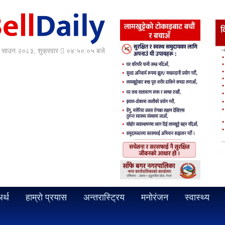
साउन २०८३, शुक्रवार
०४:५०:०६ बजे
र्थ
हाम्रो प्रयास
अन्तरास्ट्रिय
मनोरंजन
स्वास्थ्य