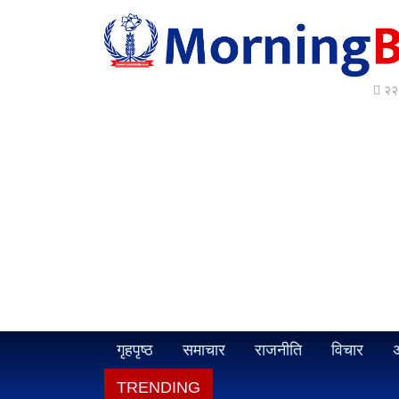
२२ 
गृहपृष्ठ
समाचार
राजनीति
विचार
अ
TRENDING