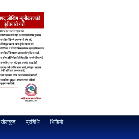
खेलकुद
प्रबिधि
भिडियो