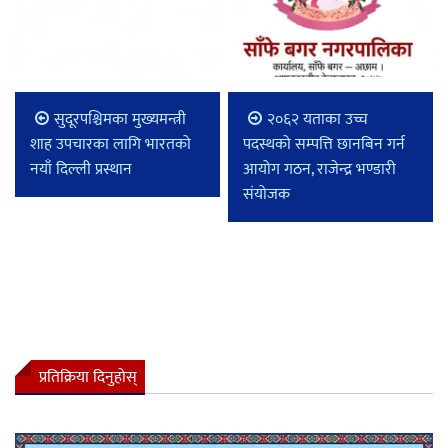
सुदूरपश्चिमका मुख्यमन्त्री
२०६२ यताका उच्च
शाह उपचारका लागि भारतको
पदस्थको सम्पत्ति छानबिन गर्न
नयाँ दिल्ली प्रस्थान
आयोग गठन, राजेन्द्र भण्डारी
संयोजक
प्रतिक्रिया दिनुहोस्