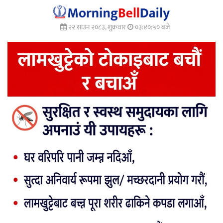
२२ साउन २०८३, शुक्रवार
०३:४०:५१ बजे