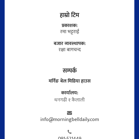
हाम्राे टिम
प्रकाशक:
रमा भट्टराई
बजार व्यवस्थापक:
रक्षा बागचन्द
सम्पर्क
मर्निङ बेल मिडिया हाउस
कार्यालय:
धनगढी १ कैलाली
info@morningbelldaily.com
091-521449