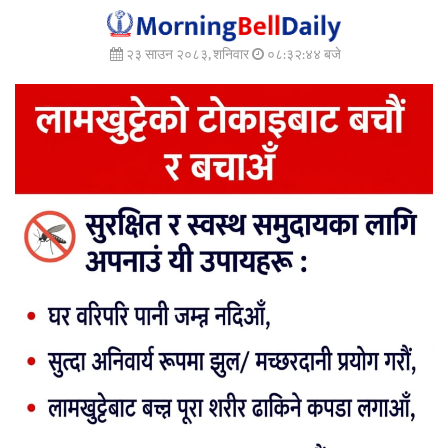
२३ साउन २०८३, शनिवार
०८:३२:४६ बजे