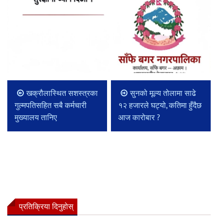
खक्रौलास्थित सशस्त्रका
सुनको मूल्य तोलामा साढे
गुल्मपतिसहित सबै कर्मचारी
१२ हजारले घट्यो, कतिमा हुँदैछ
मुख्यालय तानिए
आज कारोबार ?
प्रतिक्रिया दिनुहोस्