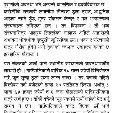
प्राणीको अवस्था भने अत्यन्तै कारुणिक र हृदयविदारक छ ।
करोडौँको सरकारी लगानीमा तीनवटा ठूला ट्रष्ट, आधुनिक
आहारा खाने डुँड, मुत्र संकलन केन्द्र र मल भण्डारणका
संरचनाहरू ठडिएका छन् । तर, विडम्बना ! ती भव्य
संरचनाभित्र आश्रय लिइरहेका गाईहरू अहिले आहाराको
अभावमा भोकभोकै मृत्युसँग जुधिरहेका छन्। भवन र संरचनाले
मात्र गौसेवा हुँदैन भन्ने कुराको ज्वलन्त उदाहरण बनेको छ
झरझरिया गौशाला ।
​यस संकटको अर्को पाटो स्थानीय सरकारको व्यवस्थापकीय
लाचारी हो । गाउँपालिकाले वार्षिक १० लाख रुपैयाँ विनियोजन
गर्छ, जुन सुन्दा ठूलो रकम लाग्न सक्छ । तर, यसको गहिरो
विश्लेषण गर्दा बजेटको झन्डै ९० प्रतिशत हिस्सा अर्थात् ८
लाख ६४ हजार रुपैयाँ त ६ जना गोठालाको पारिश्रमिकमा
मात्रै खर्च हुन्छ। बाँकी बचेको न्यून रकमले सयौँ गाईको पेट भर्नु
सम्भव नै छैन। गाउँपालिकाले बजेट दिएका छौँ भन्दै