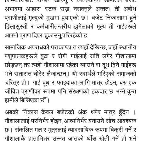
जिम्मेवारीबाट पन्छिन खोज्नु र व्यवस्थापन समितिले बजेट
अभावमा आहारा स्टक राख्न नसक्नुले अन्ततः ती अबोध
प्राणीलाई मृत्युको मुखमा पुर्‍याएको छ। बजेट निकासामा हुने
ढिलासुस्ती र कर्मचारीतन्त्रीय झमेलाको मूल्य ती गाईहरूले
आफ्नो प्राण दिएर चुकाउनु परिरहेको छ।
​सामाजिक अपराधको पराकाष्ठा त त्यहाँ देखिन्छ, जहाँ स्थानीय
पशुपालकहरूले बुढा र रोगी गाईलाई राति लगेर गौशालामा
छोड्छन् तर त्यही गौशालामा रहेका ब्याउने वा दूध दिने गाईहरू
भने रातारात चोरेर लैजान्छन्। यो स्वार्थले भरिएको समाजको
चरित्र हो। गाई दूध र फाइदाका लागि मात्र होइन, बरु एक
जीवित प्राणीका रूपमा पनि संरक्षणको हकदार छ भन्ने कुरा
हामीले बिर्सिएका छौँ।
​अबको निकास केवल बजेटको अंक थपेर मात्र हुँदैन ।
गौशालालाई परनिर्भर होइन, आत्मनिर्भर बनाउने सोच आवश्यक
छ। संकलित मल र मुत्रलाई व्यावसायिक रूपमा बिक्री गर्ने र
गौशालाकै हाताभित्र उन्नत जातको घाँस खेती गर्ने हो भने