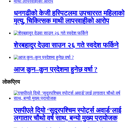
धनगढीको केजी हस्पिटलमा उपचाररत महिलाको
मृत्यु, चिकित्सक माथी लापरवाहीको आरोप
शेरबहादुर देउवा साउन २६ गते स्वदेश फर्किने
आज कुन–कुन प्रदेशमा हुनेछ वर्षा ?
लाेकप्रिय
एसपीएले दियो ‘सुदूरपश्चिम स्पोर्ट्स अवार्ड’लाई
लगातार चौथो वर्ष साथ, बन्यो मुख्य प्रायोजक