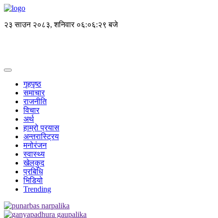
२३ साउन २०८३, शनिवार
०६:०६:२९ बजे
गृहपृष्ठ
समाचार
राजनीति
विचार
अर्थ
हाम्रो प्रयास
अन्तरास्ट्रिय
मनोरंजन
स्वास्थ्य
खेलकुद
प्रबिधि
भिडियो
Trending