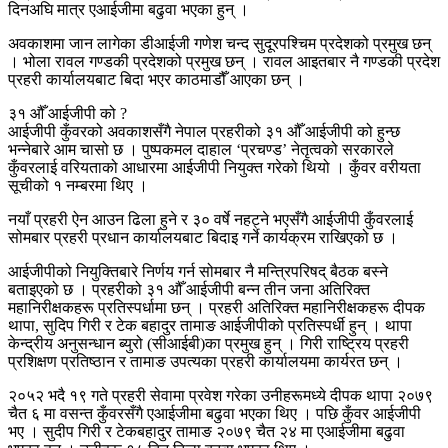
दिनअघि मात्र एआईजीमा बढुवा भएका हुन् ।
अवकाशमा जान लागेका डीआईजी गणेश चन्द सुदूरपश्चिम प्रदेशको प्रमुख छन्
। भोला रावल गण्डकी प्रदेशको प्रमुख छन् । रावल आइतबार नै गण्डकी प्रदेश
प्रहरी कार्यालयबाट बिदा भएर काठमाडौँ आएका छन् ।
३१ औँ आईजीपी को ?
आईजीपी कुँवरको अवकाशसँगै नेपाल प्रहरीको ३१ औँ आईजीपी को हुन्छ
भन्नेबारे आम चासो छ । पुष्पकमल दाहाल ‘प्रचण्ड’ नेतृत्वको सरकारले
कुँवरलाई वरियताको आधारमा आईजीपी नियुक्त गरेको थियो । कुँवर वरीयता
सूचीको १ नम्बरमा थिए ।
नयाँ प्रहरी ऐन आउन ढिला हुने र ३० वर्षे नहट्ने भएसँगै आईजीपी कुँवरलाई
सोमबार प्रहरी प्रधान कार्यालयबाट बिदाइ गर्ने कार्यक्रम राखिएको छ ।
आईजीपीको नियुक्तिबारे निर्णय गर्न सोमबार नै मन्त्रिपरिषद् बैठक बस्ने
बताइएको छ । प्रहरीको ३१ औँ आईजीपी बन्न तीन जना अतिरिक्त
महानिरीक्षकहरू प्रतिस्पर्धामा छन् । प्रहरी अतिरिक्त महानिरीक्षकहरू दीपक
थापा, सुदिप गिरी र टेक बहादुर तामाङ आईजीपीको प्रतिस्पर्धी हुन् । थापा
केन्द्रीय अनुसन्धान ब्युरो (सीआईबी)का प्रमुख हुन् । गिरी राष्ट्रिय प्रहरी
प्रशिक्षण प्रतिष्ठान र तामाङ उपत्यका प्रहरी कार्यालयमा कार्यरत छन् ।
२०५२ भदै १९ गते प्रहरी सेवामा प्रवेश गरेका उनीहरूमध्ये दीपक थापा २०७९
चैत ६ मा वसन्त कुँवरसँगै एआईजीमा बढुवा भएका थिए । पछि कुँवर आईजीपी
भए । सुदीप गिरी र टेकबहादुर तामाङ २०७९ चैत २४ मा एआईजीमा बढुवा