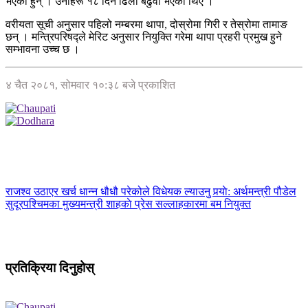
भएका हुन् । उनीहरू १८ दिन ढिला बढुवा भएका थिए ।
वरीयता सूची अनुसार पहिलो नम्बरमा थापा, दोस्रोमा गिरी र तेस्रोमा तामाङ
छन् । मन्त्रिपरिषद्ले मेरिट अनुसार नियुक्ति गरेमा थापा प्रहरी प्रमुख हुने
सम्भावना उच्च छ ।
४ चैत २०८१, सोमवार १०:३८ बजे प्रकाशित
राजश्व उठाएर खर्च धान्न धौधौ परेकोले विधेयक ल्याउनु पर्‍याे: अर्थमन्त्री पौडेल
सुदूरपश्चिमका मुख्यमन्त्री शाहकाे प्रेस सल्लाहकारमा बम नियुक्त
प्रतिक्रिया दिनुहोस्