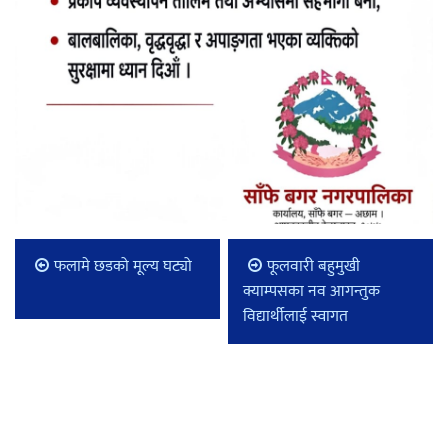
फलामे छडको मूल्य घट्यो
फूलवारी बहुमुखी
क्याम्पसका नव आगन्तुक
विद्यार्थीलाई स्वागत