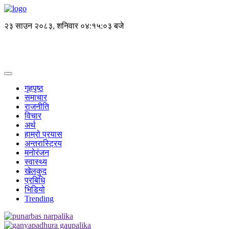
२३ साउन २०८३, शनिवार
०४:१५:०३ बजे
गृहपृष्ठ
समाचार
राजनीति
विचार
अर्थ
हाम्रो प्रयास
अन्तरास्ट्रिय
मनोरंजन
स्वास्थ्य
खेलकुद
प्रबिधि
भिडियो
Trending