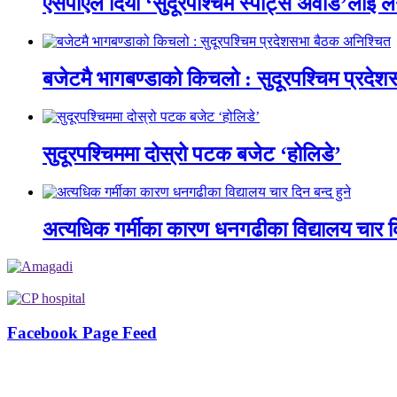
एसपीएले दियो ‘सुदूरपश्चिम स्पोर्ट्स अवार्ड’लाई 
बजेटमै भागबण्डाको किचलो : सुदूरपश्चिम प्रदे
सुदूरपश्चिममा दोस्रो पटक बजेट ‘होलिडे’
अत्यधिक गर्मीका कारण धनगढीका विद्यालय चार दि
Facebook Page Feed