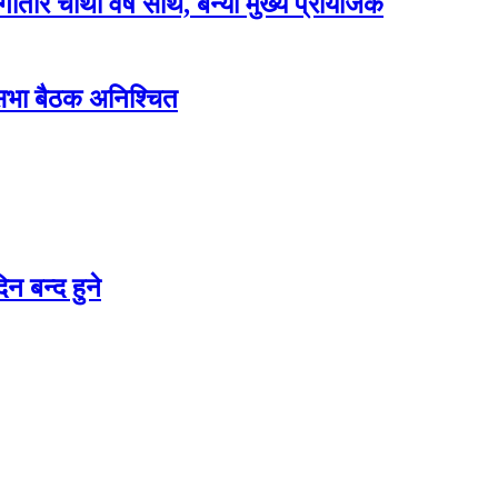
लगातार चौथो वर्ष साथ, बन्यो मुख्य प्रायोजक
शसभा बैठक अनिश्चित
न बन्द हुने