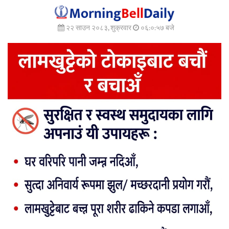
२२ साउन २०८३, शुक्रवार
०६:०:५९ बजे