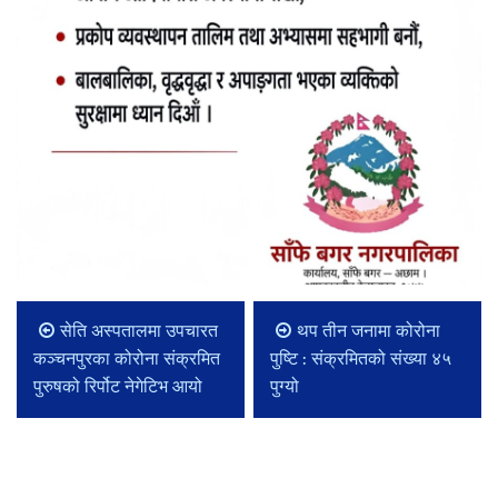
सेति अस्पतालमा उपचारत
थप तीन जनामा कोरोना
कञ्चनपुरका कोरोना संक्रमित
पुष्टि : संक्रमितको संख्या ४५
पुरुषको रिर्पोट नेगेटिभ आयो
पुग्यो