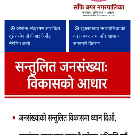
कोरोना संक्रमण आशंकित
शुक्लाफाटा नगरपालिकाको
दुई नर्समा पीसीआर रिर्पोट
वडा नम्बर २ मा पनि खाद्यान्न
नेगेटिभ आयो
सामाग्री बितरण