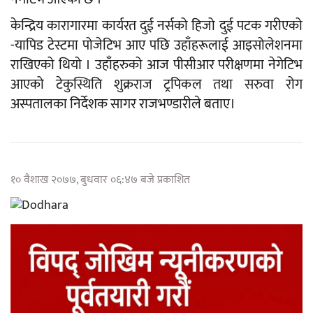
केन्द्रिय कारागारमा कार्यरत दुई नर्सको हिजो दुई पटक गरीएको
-यापिड टेस्टमा पोजेटिभ आए पछि उहाँहरूलाई आइसोलेशनमा
राखिएको थियो । उहाँहरुको आज पीसीआर परीक्षणमा नेगेटिभ
आएको टेकुस्थिति शुक्रराज ट्रपिकल तथा सरुवा रोग
अस्पतालका निर्देशक सागर राजभण्डारीले बताए।
१० वैशाख २०७७, बुधवार ०६:४७ बजे प्रकाशित