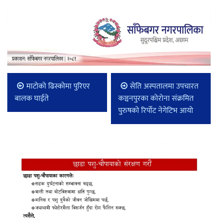
माटोको ढिस्कोमा पुरिएर
सेति अस्पतालमा उपचारत
बालक घाईते
कञ्चनपुरका कोरोना संक्रमित
पुरुषको रिर्पोट नेगेटिभ आयो