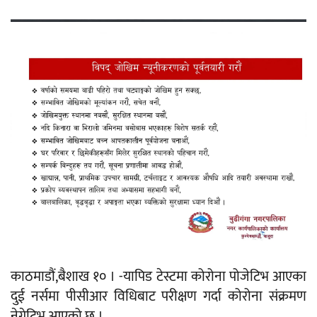
काठमाडौं,बैशाख १० । -यापिड टेस्टमा कोरोना पोजेटिभ आएका
दुई नर्समा पीसीआर विधिबाट परीक्षण गर्दा कोरोना संक्रमण
नेगेटिभ आएको छ ।