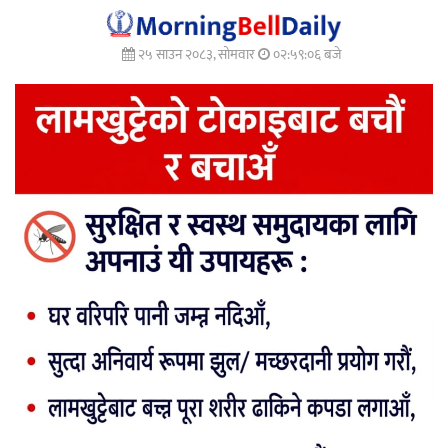
२५ साउन २०८३, सोमवार
०२:५९:०७ बजे