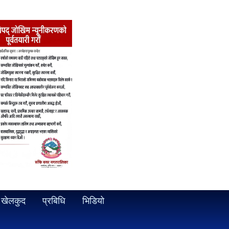
खेलकुद
प्रबिधि
भिडियो