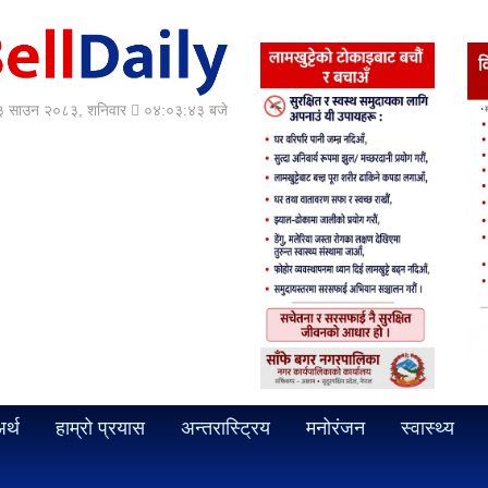
 साउन २०८३, शनिवार
०४:०३:४५ बजे
र्थ
हाम्रो प्रयास
अन्तरास्ट्रिय
मनोरंजन
स्वास्थ्य