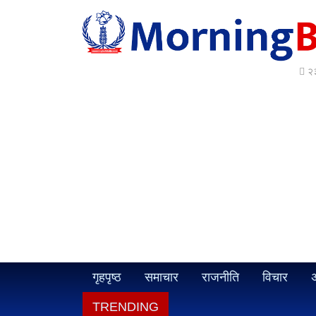
२३
गृहपृष्ठ
समाचार
राजनीति
विचार
अ
TRENDING