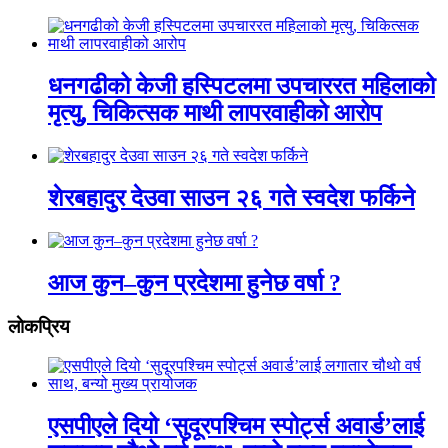
धनगढीको केजी हस्पिटलमा उपचाररत महिलाको
मृत्यु, चिकित्सक माथी लापरवाहीको आरोप
शेरबहादुर देउवा साउन २६ गते स्वदेश फर्किने
आज कुन–कुन प्रदेशमा हुनेछ वर्षा ?
लाेकप्रिय
एसपीएले दियो ‘सुदूरपश्चिम स्पोर्ट्स अवार्ड’लाई