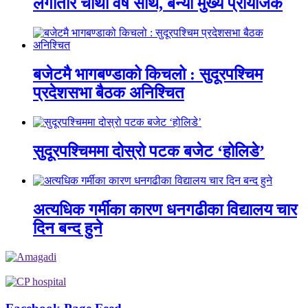
लगातार चौथो वर्ष साथ, बन्यो मुख्य प्रायोजक
बजेटमै भागबण्डाको किचलो : सुदूरपश्चिम
प्रदेशसभा बैठक अनिश्चित
सुदूरपश्चिममा दोस्रो पटक बजेट ‘होलिडे’
अत्यधिक गर्मीका कारण धनगढीका विद्यालय चार
दिन बन्द हुने