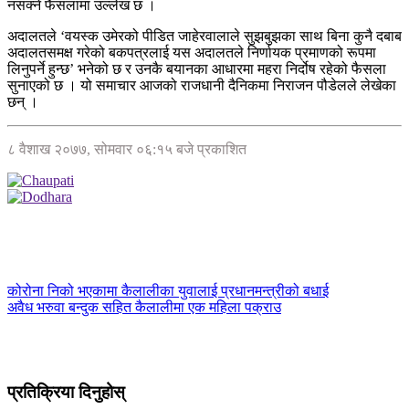
नसक्ने फैसलामा उल्लेख छ ।
अदालतले ‘वयस्क उमेरको पीडित जाहेरवालाले सुझबुझका साथ बिना कुनै दबाब
अदालतसमक्ष गरेको बकपत्रलाई यस अदालतले निर्णायक प्रमाणको रूपमा
लिनुपर्ने हुन्छ’ भनेको छ र उनकै बयानका आधारमा महरा निर्दोष रहेको फैसला
सुनाएको छ । यो समाचार आजको राजधानी दैनिकमा निराजन पौडेलले लेखेका
छन् ।
८ वैशाख २०७७, सोमवार ०६:१५ बजे प्रकाशित
कोरोना निको भएकामा कैलालीका युवालाई प्रधानमन्त्रीको बधाई
अवैध भरुवा बन्दुक सहित कैलालीमा एक महिला पक्राउ
प्रतिक्रिया दिनुहोस्