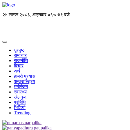
२४ साउन २०८३, आइतवार
०६:०:४९ बजे
गृहपृष्ठ
समाचार
राजनीति
विचार
अर्थ
हाम्रो प्रयास
अन्तरास्ट्रिय
मनोरंजन
स्वास्थ्य
खेलकुद
प्रबिधि
भिडियो
Trending