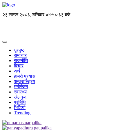
२३ साउन २०८३, शनिवार
०४:५८:३३ बजे
गृहपृष्ठ
समाचार
राजनीति
विचार
अर्थ
हाम्रो प्रयास
अन्तरास्ट्रिय
मनोरंजन
स्वास्थ्य
खेलकुद
प्रबिधि
भिडियो
Trending