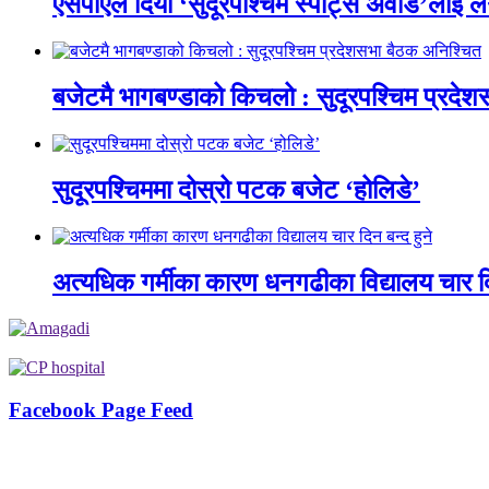
एसपीएले दियो ‘सुदूरपश्चिम स्पोर्ट्स अवार्ड’लाई 
बजेटमै भागबण्डाको किचलो : सुदूरपश्चिम प्रदे
सुदूरपश्चिममा दोस्रो पटक बजेट ‘होलिडे’
अत्यधिक गर्मीका कारण धनगढीका विद्यालय चार दि
Facebook Page Feed