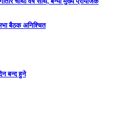
लगातार चौथो वर्ष साथ, बन्यो मुख्य प्रायोजक
शसभा बैठक अनिश्चित
न बन्द हुने