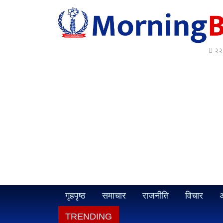
२२ 
गृहपृष्ठ
समाचार
राजनीति
विचार
अ
TRENDING