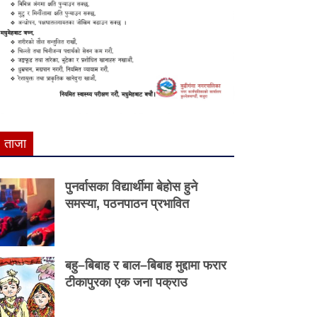
ताजा
पुनर्वासका विद्यार्थीमा बेहोस हुने
समस्या, पठनपाठन प्रभावित
बहु–बिबाह र बाल–बिबाह मुद्दामा फरार
टीकापुरका एक जना पक्राउ