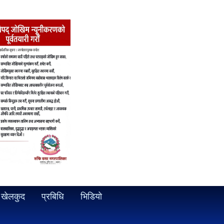
खेलकुद
प्रबिधि
भिडियो