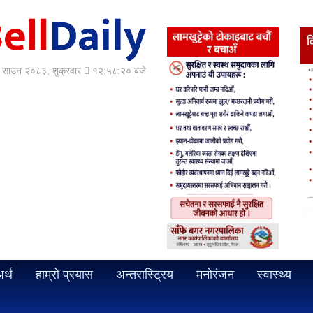
साउन २०८३, शुक्रवार
१२:५८:२२ बजे
र्थ
हाम्रो प्रयास
अन्तरास्ट्रिय
मनोरंजन
स्वास्थ्य