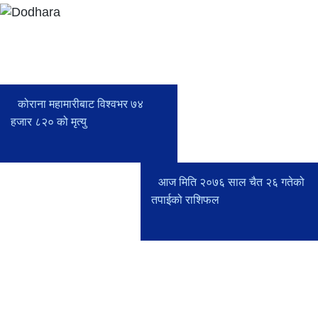
कोराना महामारीबाट विश्वभर ७४
हजार ८२० को मृत्यु
आज मिति २०७६ साल चैत २६ गतेको
तपाईको राशिफल