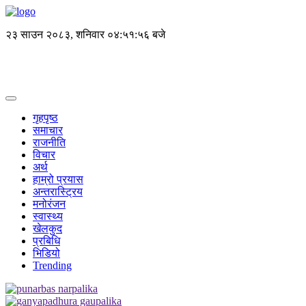
२३ साउन २०८३, शनिवार
०४:५१:५६ बजे
गृहपृष्ठ
समाचार
राजनीति
विचार
अर्थ
हाम्रो प्रयास
अन्तरास्ट्रिय
मनोरंजन
स्वास्थ्य
खेलकुद
प्रबिधि
भिडियो
Trending