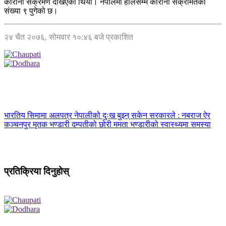
कोरोना संक्रमण देखिएको थियो। नेपालमा हालसम्म कोरोना संक्रमितको
संख्या ९ पुगेको छ।
२४ चैत २०७६, सोमवार १०:४६ बजे प्रकाशित
भारतिय सिमामा अलपत्र नेपालीको दुःख बुझ्न् सकेन सरकारले : नबराज ऐर
कञ्चनपुर मृतक भण्डारी दम्पतीको छोरी ममता भण्डारीको स्वास्थ्यमा समस्या
प्रतिक्रिया दिनुहोस्