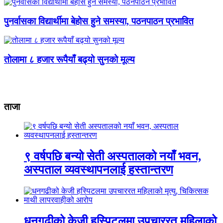
पुनर्वासका विद्यार्थीमा बेहोस हुने समस्या, पठनपाठन प्रभावित
तोलामा ८ हजार रूपैयाँ बढ्यो सुनको मूल्य
ताजा
९ वर्षपछि बन्यो सेती अस्पतालको नयाँ भवन,
अस्पताल व्यवस्थापनलाई हस्तान्तरण
धनगढीको केजी हस्पिटलमा उपचाररत महिलाको