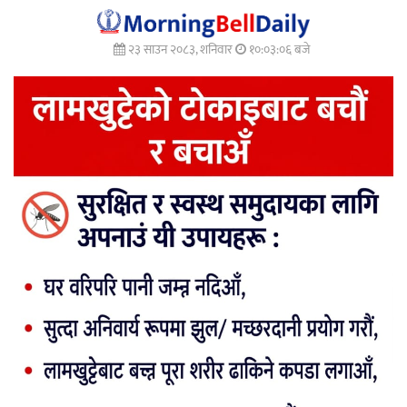
२३ साउन २०८३, शनिवार
१०:०३:०७ बजे