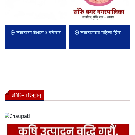
लकडाउन बैशाख ३ गतेसम्म
लकडाउनमा महिला हिंसा
प्रतिक्रिया दिनुहोस्