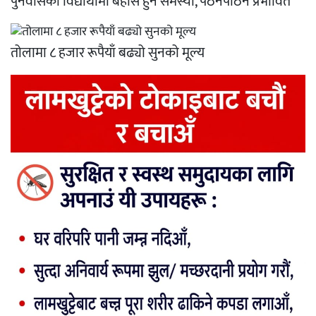
पुनर्वासका विद्यार्थीमा बेहोस हुने समस्या, पठनपाठन प्रभावित
तोलामा ८ हजार रूपैयाँ बढ्यो सुनको मूल्य