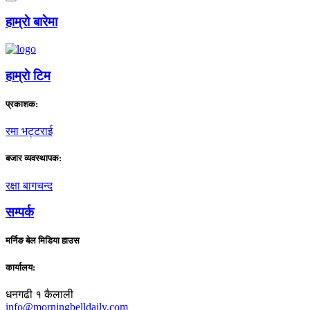
हाम्राे बारेमा
हाम्राे टिम
प्रकाशक:
रमा भट्टराई
बजार व्यवस्थापक:
रक्षा बागचन्द
सम्पर्क
मर्निङ बेल मिडिया हाउस
कार्यालय:
धनगढी १ कैलाली
info@morningbelldaily.com