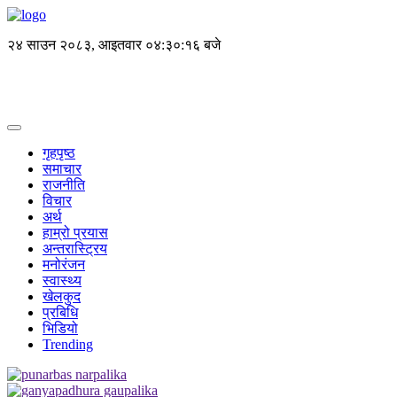
२४ साउन २०८३, आइतवार
०४:३०:१६ बजे
गृहपृष्ठ
समाचार
राजनीति
विचार
अर्थ
हाम्रो प्रयास
अन्तरास्ट्रिय
मनोरंजन
स्वास्थ्य
खेलकुद
प्रबिधि
भिडियो
Trending