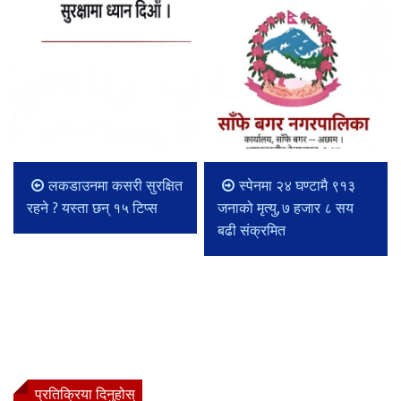
लकडाउनमा कसरी सुरक्षित
स्पेनमा २४ घण्टामै ९१३
रहने ? यस्ता छन् १५ टिप्स
जनाको मृत्यु, ७ हजार ८ सय
बढी संक्रमित
प्रतिक्रिया दिनुहोस्