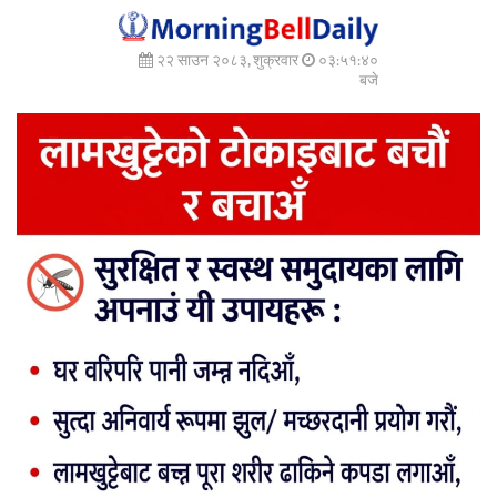
२२ साउन २०८३, शुक्रवार
०३:५१:४१
बजे