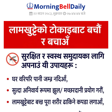
२२ साउन २०८३, शुक्रवार
०७:४४:४६ बजे