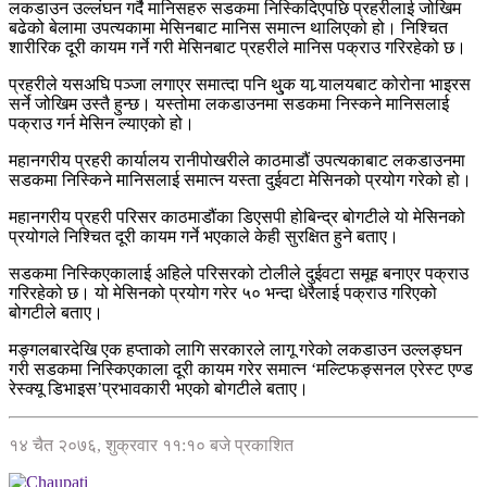
लकडाउन उल्लंघन गर्दै मानिसहरु सडकमा निस्किदिएपछि प्रहरीलाई जोखिम
बढेको बेलामा उपत्यकामा मेसिनबाट मानिस समात्न थालिएको हो। निश्चित
शारीरिक दूरी कायम गर्ने गरी मेसिनबाट प्रहरीले मानिस पक्राउ गरिरहेको छ।
प्रहरीले यसअघि पञ्जा लगाएर समात्दा पनि थु्क या र्‍यालयबाट कोरोना भाइरस
सर्ने जोखिम उस्तै हुन्छ। यस्तोमा लकडाउनमा सडकमा निस्कने मानिसलाई
पक्राउ गर्न मेसिन ल्याएको हो।
महानगरीय प्रहरी कार्यालय रानीपोखरीले काठमाडौं उपत्यकाबाट लकडाउनमा
सडकमा निस्किने मानिसलाई समात्न यस्ता दुईवटा मेसिनको प्रयोग गरेको हो।
महानगरीय प्रहरी परिसर काठमाडौंका डिएसपी होबिन्द्र बोगटीले यो मेसिनको
प्रयोगले निश्चित दूरी कायम गर्ने भएकाले केही सुरक्षित हुने बताए।
सडकमा निस्किएकालाई अहिले परिसरको टोलीले दुईवटा समूह बनाएर पक्राउ
गरिरहेको छ। यो मेसिनको प्रयोग गरेर ५० भन्दा धेरैलाई पक्राउ गरिएको
बोगटीले बताए।
मङ्गलबारदेखि एक हप्ताको लागि सरकारले लागू गरेको लकडाउन उल्लङ्घन
गरी सडकमा निस्किएकाला दूरी कायम गरेर समात्न ‘मल्टिफङ्सनल एरेस्ट एण्ड
रेस्क्यू डिभाइस’प्रभावकारी भएको बोगटीले बताए।
१४ चैत २०७६, शुक्रवार ११:१० बजे प्रकाशित