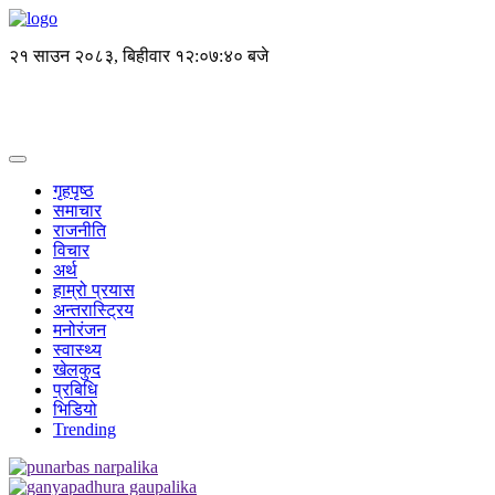
२१ साउन २०८३, बिहीवार
१२:०७:४० बजे
गृहपृष्ठ
समाचार
राजनीति
विचार
अर्थ
हाम्रो प्रयास
अन्तरास्ट्रिय
मनोरंजन
स्वास्थ्य
खेलकुद
प्रबिधि
भिडियो
Trending