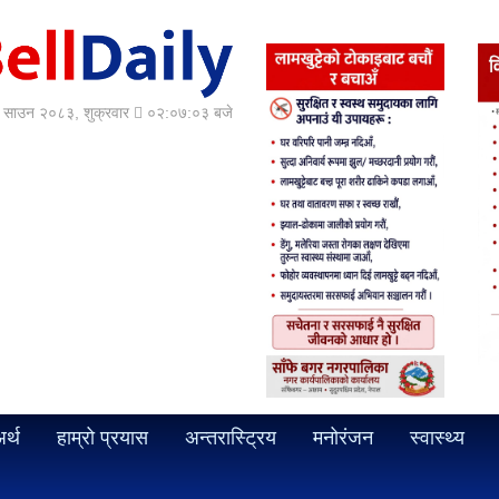
साउन २०८३, शुक्रवार
०२:०७:०५ बजे
र्थ
हाम्रो प्रयास
अन्तरास्ट्रिय
मनोरंजन
स्वास्थ्य