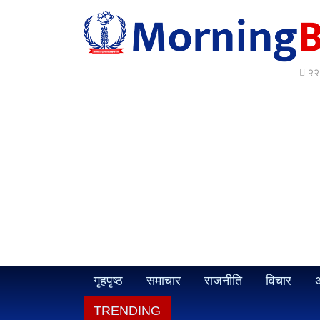
२२ 
गृहपृष्ठ
समाचार
राजनीति
विचार
अ
TRENDING