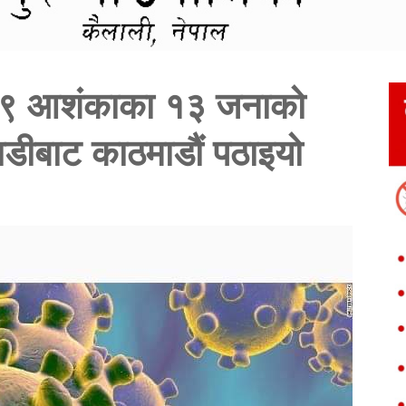
ड-१९ आशंकाका १३ जनाको
गाडीबाट काठमाडौं पठाइयो