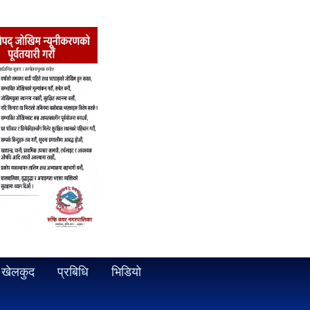
खेलकुद
प्रबिधि
भिडियो