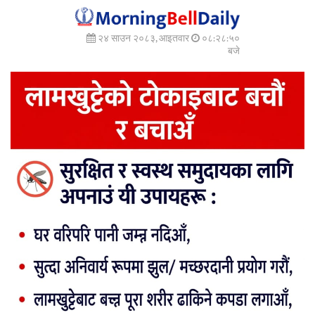
२४ साउन २०८३, आइतवार
०८:२८:५२
बजे