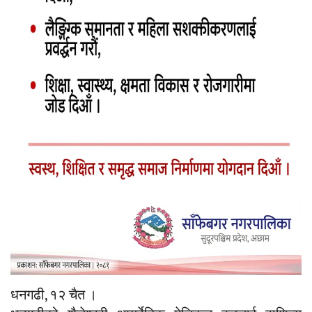
धनगढी, १२ चैत ।