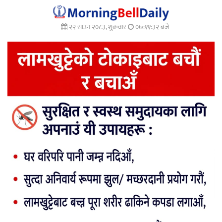
२२ साउन २०८३, शुक्रवार
०७:११:३४ बजे