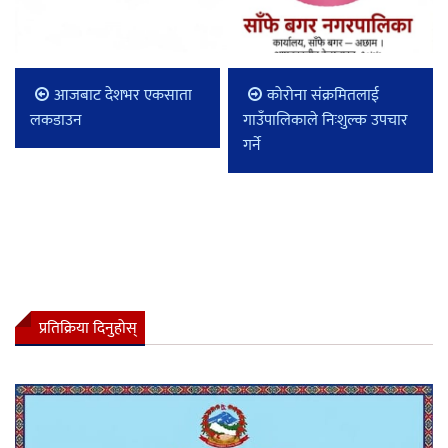
आजबाट देशभर एकसाता
कोरोना संक्रमितलाई
लकडाउन
गाउँपालिकाले निःशुल्क उपचार
गर्ने
प्रतिक्रिया दिनुहोस्