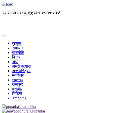
२२ साउन २०८३, शुक्रवार
०७:५१:० बजे
गृहपृष्ठ
समाचार
राजनीति
विचार
अर्थ
हाम्रो प्रयास
अन्तरास्ट्रिय
मनोरंजन
स्वास्थ्य
खेलकुद
प्रबिधि
भिडियो
Trending