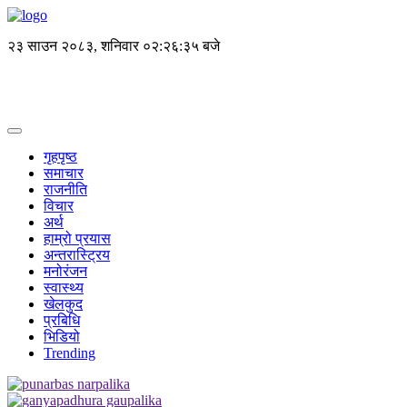
२३ साउन २०८३, शनिवार
०२:२६:३५ बजे
गृहपृष्ठ
समाचार
राजनीति
विचार
अर्थ
हाम्रो प्रयास
अन्तरास्ट्रिय
मनोरंजन
स्वास्थ्य
खेलकुद
प्रबिधि
भिडियो
Trending