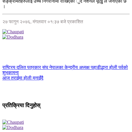
सङ्क्रमितहरुलाई उच्च निगरानीमा राखिएको ुद नेशनल यूएईु ले जनाएको छ
।
२७ फागुन २०७६, मंगलवार ०१:३७ बजे प्रकाशित
राष्ट्रिय दलित पत्रकार संघ नेपालका केन्द्रीय अध्यक्ष पहाडीद्धारा होली पर्वको
शुभकामना
आज तराईमा होली मनाइँदै
प्रतिक्रिया दिनुहोस्