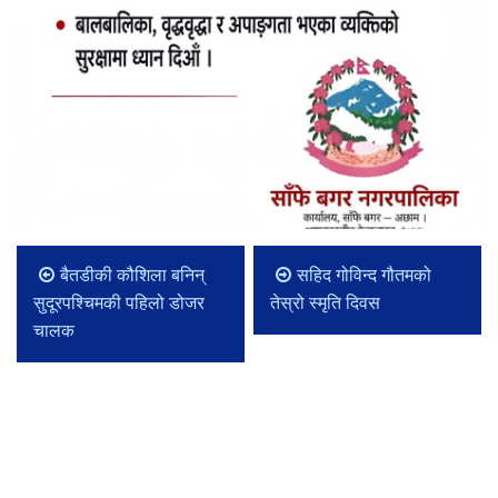
बैतडीकी कौशिला बनिन्
सहिद गोविन्द गौतमको
सुदूरपश्चिमकी पहिलो डोजर
तेस्रो स्मृति दिवस
चालक