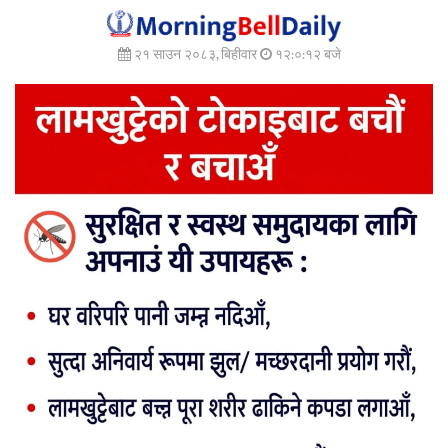
२१ साउन २०८३, बिहीवार
१२:०:१४ बजे