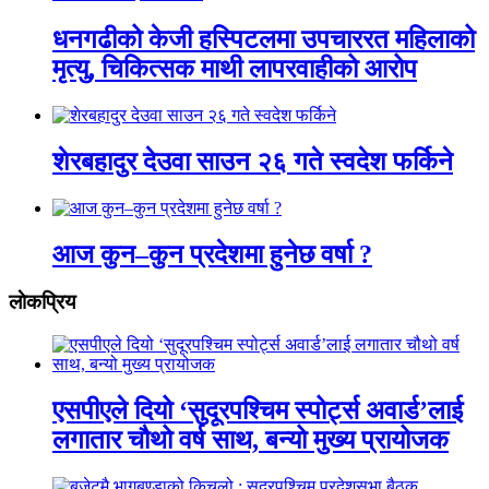
धनगढीको केजी हस्पिटलमा उपचाररत महिलाको
मृत्यु, चिकित्सक माथी लापरवाहीको आरोप
शेरबहादुर देउवा साउन २६ गते स्वदेश फर्किने
आज कुन–कुन प्रदेशमा हुनेछ वर्षा ?
लाेकप्रिय
एसपीएले दियो ‘सुदूरपश्चिम स्पोर्ट्स अवार्ड’लाई
लगातार चौथो वर्ष साथ, बन्यो मुख्य प्रायोजक