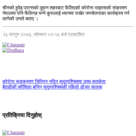
चीनको हुवेइ प्रान्तको वुहान शहरबाट फैलिएको कोरोना भाइरसको संक्रमण
नेपालमा पनि फैलिन्छ भन्ने कुरालाई ध्यानमा राखेर जनचेतनाका कार्यक्रम गर्न
लागेकोे उनले बताए ।
२६ फागुन २०७६, सोमवार ०९:५६ बजे प्रकाशित
कोरोना सङ्क्रमण भित्रिन नदिन सुदूरपश्चिममा उच्च सतर्कता
बैतडीकी कौशिला बनिन् सुदूरपश्चिमकी पहिलो डोजर चालक
प्रतिक्रिया दिनुहोस्