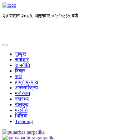
२४ साउन २०८३, आइतवार
०१:१५:३५ बजे
गृहपृष्ठ
समाचार
राजनीति
विचार
अर्थ
हाम्रो प्रयास
अन्तरास्ट्रिय
मनोरंजन
स्वास्थ्य
खेलकुद
प्रबिधि
भिडियो
Trending