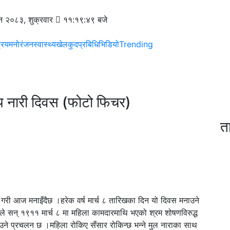
 २०८३, शुक्रवार
११:१९:४९ बजे
्रिय
मनोरंजन
स्वास्थ्य
खेलकुद
प्रबिधि
भिडियो
Trending
रिय नारी दिवस (फोटो फिचर)
त
रम गरी आज मनाइँदैछ ।हरेक वर्ष मार्च ८ तारिखका दिन यो दिवस मनाउने
नले सन् १९११ मार्च ८ मा महिला कामदारमाथि भएको श्रम शोषणविरुद्ध
ने प्रचलन छ ।महिला रोकिए सँसार रोकिन्छ भन्ने मुल नाराका साथ