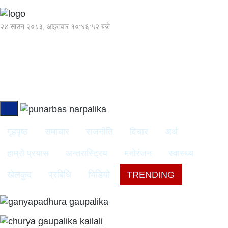
२४ साउन २०८३, आइतवार
१०:४६:५३ बजे
गृहपृष्ठ
समाचार
राजनीति
विचार
अर्थ
हाम्रो प्रयास
अन्तरास्ट्रिय
मनोरंजन
स्वास्थ्य
खेलकुद
प्रबिधि
भिडियो
TRENDING