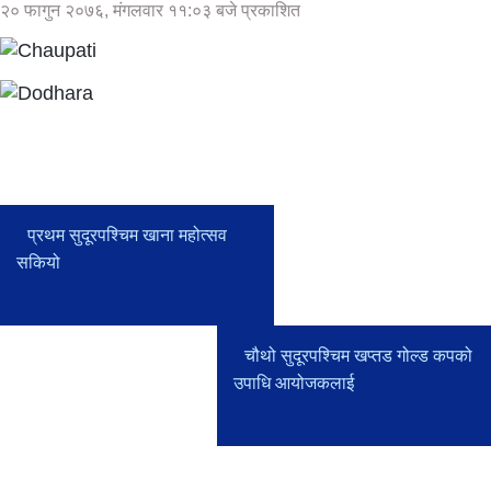
२० फागुन २०७६, मंगलवार ११:०३ बजे प्रकाशित
प्रथम सुदूरपश्चिम खाना महोत्सव
सकियो
चौथो सुदूरपश्चिम खप्तड गोल्ड कपको
उपाधि आयोजकलाई