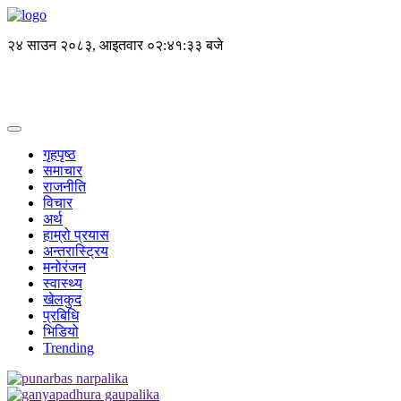
२४ साउन २०८३, आइतवार
०२:४१:३३ बजे
गृहपृष्ठ
समाचार
राजनीति
विचार
अर्थ
हाम्रो प्रयास
अन्तरास्ट्रिय
मनोरंजन
स्वास्थ्य
खेलकुद
प्रबिधि
भिडियो
Trending