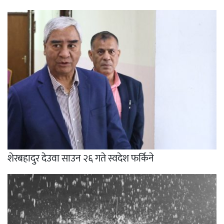
शेरबहादुर देउवा साउन २६ गते स्वदेश फर्किने