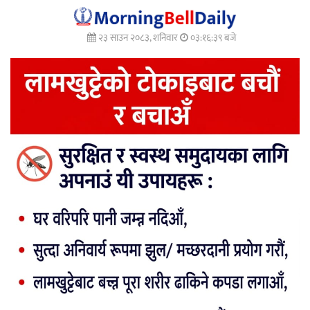
२३ साउन २०८३, शनिवार
०३:१६:४१ बजे