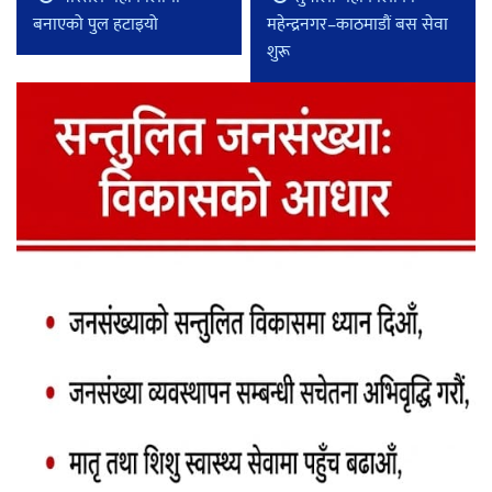
बनाएको पुल हटाइयो
महेन्द्रनगर–काठमाडौं बस सेवा
शुरू