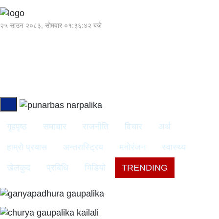
२५ साउन २०८३, सोमवार
०१:३६:४३ बजे
गृहपृष्ठ
समाचार
राजनीति
विचार
अर्थ
हाम्रो प्रयास
अन्तरास्ट्रिय
मनोरंजन
स्वास्थ्य
खेलकुद
प्रबिधि
भिडियो
TRENDING