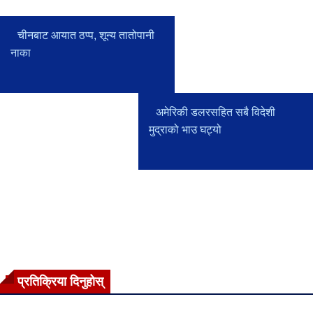
चीनबाट आयात ठप्प, शून्य तातोपानी
नाका
अमेरिकी डलरसहित सबै विदेशी
मुद्राको भाउ घट्यो
प्रतिक्रिया दिनुहोस्