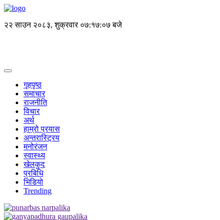
२२ साउन २०८३, शुक्रवार
०७:१७:०७ बजे
गृहपृष्ठ
समाचार
राजनीति
विचार
अर्थ
हाम्रो प्रयास
अन्तरास्ट्रिय
मनोरंजन
स्वास्थ्य
खेलकुद
प्रबिधि
भिडियो
Trending