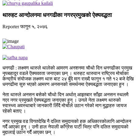
थारुहट आन्दोलनमा धनगढीका नगरप्रमुखको ऐक्यवद्धता
Reporter
फागुन ५, २०७६
धनगढी : लक्ष्मण थारुले थालेको आमरण अनशनमा चौथो दिन धनगढीका प्रमुख
नृपबहादुर वडले ऎक्यवद्द्ता जनाएका छन् । थरुहट थारुवान राष्ट्रिय मोर्चाका
केन्द्रीय संयोजक लक्ष्मण थारु बाट २४ बुँदे माग राख्दै फागुन १ गते १२ बजे देखि
धनगढीमा सुरु भएको आमरण अनसनको समर्थनमा ऐक्यबद्धता जनाएका हुन ।
नेता थारुले अनसन बसेको चौथो दिन अर्थात् आइतबार साँझा अनसन स्थलमै
गएर नगर प्रमुखले ऐक्यबद्धता जनाएका हुन् । उनले नेता लक्ष्मण थारुको
स्वास्थ्य अवस्थाबारे जानकारी लिँदै मोर्चाले उठान गरेको माग मुद्धाहरु जायज
रहेको बताए ।
नगर प्रमुख वड विगतदेखि नै दलित समुदायको हक अधिकारकोलागि आन्दोलन
गर्दै आएका हुन् । उनी हाल नेपाली काँग्रेस पार्टी भित्र पनि दलित समुदायको
मुद्दालाई उठान गर्दै आएका छन् ।