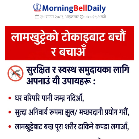
२४ साउन २०८३, आइतवार
०७:१०:०२ बजे