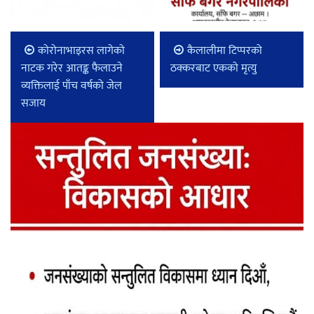
कोरोनाभाइरस लागेको
कैलालीमा टिप्परको
नाटक गरेर आतङ्क फैलाउने
ठक्करबाट एकको मृत्यु
व्यक्तिलाई पाँच वर्षको जेल
सजाय