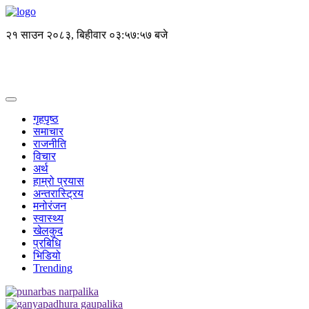
२१ साउन २०८३, बिहीवार
०३:५७:५८ बजे
गृहपृष्ठ
समाचार
राजनीति
विचार
अर्थ
हाम्रो प्रयास
अन्तरास्ट्रिय
मनोरंजन
स्वास्थ्य
खेलकुद
प्रबिधि
भिडियो
Trending