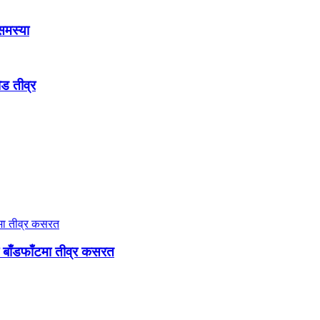
 समस्या
ौड तीव्र
री बाँडफाँटमा तीव्र कसरत