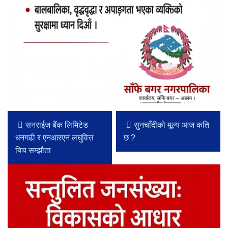
सनराईज बैंक लिमिटेड
सुनचाँदीको मूल्य आज कति
धनगढी र एनआरएन लघुवित्त
छ ?
बिच सम्झौता