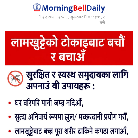
२२ साउन २०८३, शुक्रवार
०८:३७:४१
बजे