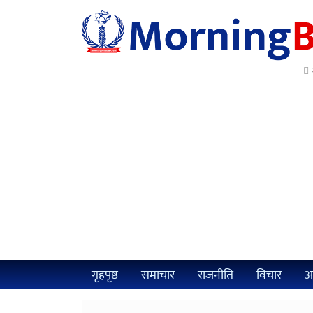
२
गृहपृष्ठ
समाचार
राजनीति
विचार
अर