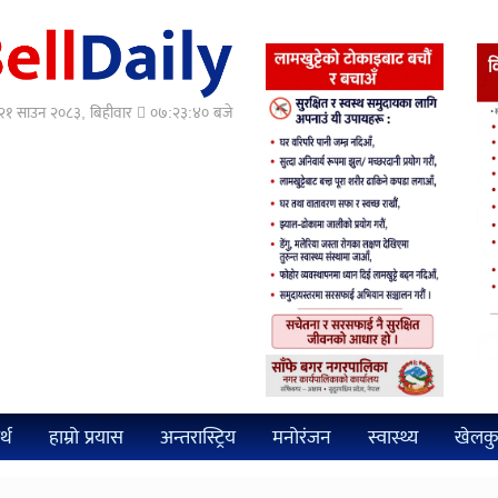
१ साउन २०८३, बिहीवार
०७:२३:४२ बजे
्थ
हाम्रो प्रयास
अन्तरास्ट्रिय
मनोरंजन
स्वास्थ्य
खेलक