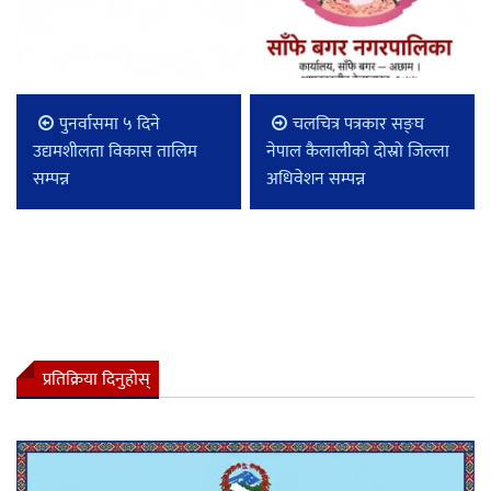
पुनर्वासमा ५ दिने
चलचित्र पत्रकार सङ्घ
उद्यमशीलता विकास तालिम
नेपाल कैलालीको दोस्रो जिल्ला
सम्पन्न
अधिवेशन सम्पन्न
प्रतिक्रिया दिनुहोस्