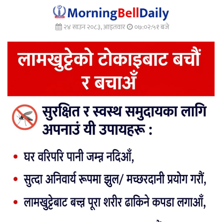
२४ साउन २०८३, आइतवार
०७:०२:५३ बजे