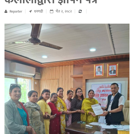
Reporter
धनगढी
चैत २, २०८२