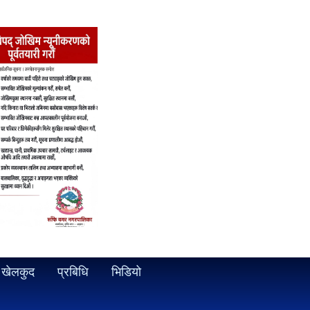
खेलकुद
प्रबिधि
भिडियो