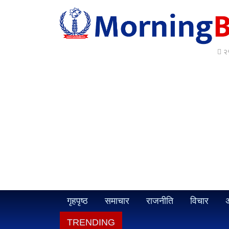
२५
गृहपृष्ठ
समाचार
राजनीति
विचार
अ
TRENDING