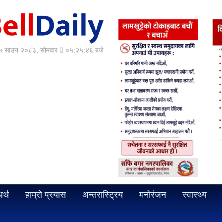
 साउन २०८३, सोमवार
०५:२५:४८ बजे
र्थ
हाम्रो प्रयास
अन्तरास्ट्रिय
मनोरंजन
स्वास्थ्य