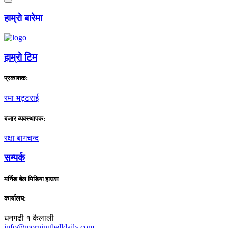
हाम्राे बारेमा
हाम्राे टिम
प्रकाशक:
रमा भट्टराई
बजार व्यवस्थापक:
रक्षा बागचन्द
सम्पर्क
मर्निङ बेल मिडिया हाउस
कार्यालय:
धनगढी १ कैलाली
info@morningbelldaily.com