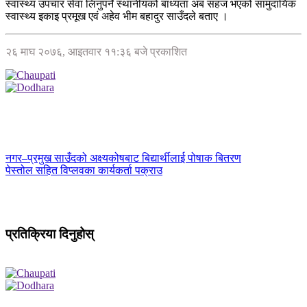
स्वास्थ्य उपचार सेवा लिनुपर्ने स्थानीयको बाध्यता अब सहज भएको सामुदायिक
स्वास्थ्य इकाइ प्रमूख एवं अहेव भीम बहादुर साउँदले बताए ।
२६ माघ २०७६, आइतवार ११:३६ बजे प्रकाशित
नगर–प्रमुख साउँदको अक्ष्यकोषबाट बिद्यार्थीलाई पोषाक बितरण
पेस्तोल सहित विप्लवका कार्यकर्ता पक्राउ
प्रतिक्रिया दिनुहोस्