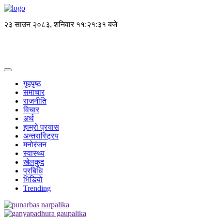
२३ साउन २०८३, शनिवार
११:२१:३१ बजे
गृहपृष्ठ
समाचार
राजनीति
विचार
अर्थ
हाम्रो प्रयास
अन्तरास्ट्रिय
मनोरंजन
स्वास्थ्य
खेलकुद
प्रबिधि
भिडियो
Trending