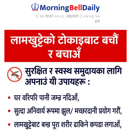
२४ साउन २०८३, आइतवार
०५:०६:५६
बजे