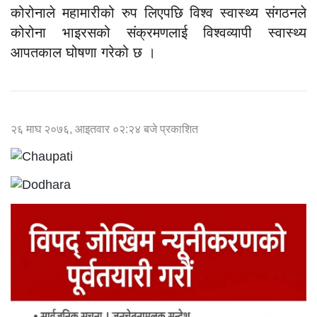
कोरोनाले महामारीको रुप लिएपछि विश्व स्वास्थ्य संगठनले
कोरोना भाइरसको संक्रमणलाई विश्वव्यापी स्वास्थ्य
आपतकाल घोषणा गरेको छ ।
२६ माघ २०७६, आइतवार ०२:२४ बजे प्रकाशित