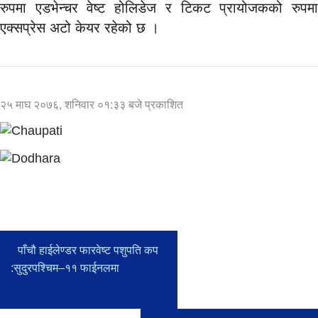
रुपमा एडभेन्चर वेष्ट होलिडेज र टिकट प्रायोजकको रुपमा
एक्सप्रेस अटो केयर रहेको छ ।
२५ माघ २०७६, शनिवार ०१:३३ बजे प्रकाशित
पाँचौ हाईलेण्डर फारवेष्ट पशुपति कप
:सुदुरपश्चिम–११ फाईनलमा