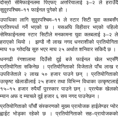
दोस्रो सेमिफाईनलमा पिएफए अत्तरियालाई ३–२ ले हराउँदै
सुदुरपश्चिम–११ फाईनल पुगेको हो ।
उपाधिका लागि सुदुरपश्चिम–११ ले स्टार सिटी युवा क्लबसँग
प्रतिस्पर्धा गर्ने भएको छ । यसअघि विहीवार भएको पहिलो
सेमिफाईनलमा स्टार सिटीले मनकामना युवा क्लबलाई ३–२ ले
हराएको थियो । झण्डै नौ लाख नगद धनराशीको प्रतियोगिता
माघ १७ गतेदखि सुरु भएर माघ २५ अर्थात शनिवार सकिदै छ ।
धनगढी रंगशालामा दिउँसो दुई बजे फाईनल खेल भएसँगै
प्रतियोगिता सकिनेछ । प्रतियोगिताको विजेताले पाँच लाख र
उपविजेताले २ लाख ५० हजार पाउने छन् । प्रतियोगिताको
उत्कृष्ट खेलाडीलाई २५ हजार तथा विभिन्न विधाका उत्कृष्टलाई
१५–१५ हजार रुपैयाँ पुरस्कार पाउने छन् । प्रत्येक खेलको
म्यान अफ द म्याचले दुई हजार ६ सय नगद पाउनेछन ।
प्रतियोगिताको पाँचौं संस्करणको मुख्य प्रायोजक हाईलेण्डर प्योर
ह्वाईट भोड्का रहेको छ । प्रतियोगिताको सह–प्रायोजकको