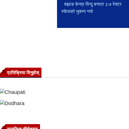
बझाङ केन्द्र विन्दु बनाएर ३.७ रेक्टर
स्केलको भुकम्प गयो
प्रतिक्रिया दिनुहोस्