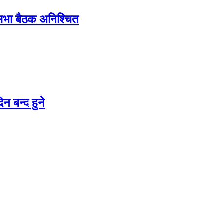
शसभा बैठक अनिश्चित
न बन्द हुने