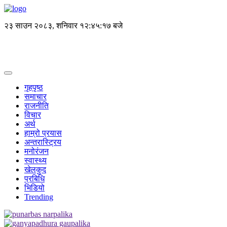
२३ साउन २०८३, शनिवार
१२:४५:१७ बजे
गृहपृष्ठ
समाचार
राजनीति
विचार
अर्थ
हाम्रो प्रयास
अन्तरास्ट्रिय
मनोरंजन
स्वास्थ्य
खेलकुद
प्रबिधि
भिडियो
Trending