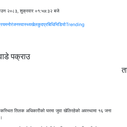
उन २०८३, शुक्रवार
०१:५७:३२ बजे
्रिय
मनोरंजन
स्वास्थ्य
खेलकुद
प्रबिधि
भिडियो
Trending
ाडे पक्राउ
त
स्थित तिलक अधिकारीको घरमा जुवा खेलिरहेको अवस्थामा १६ जना
 ।