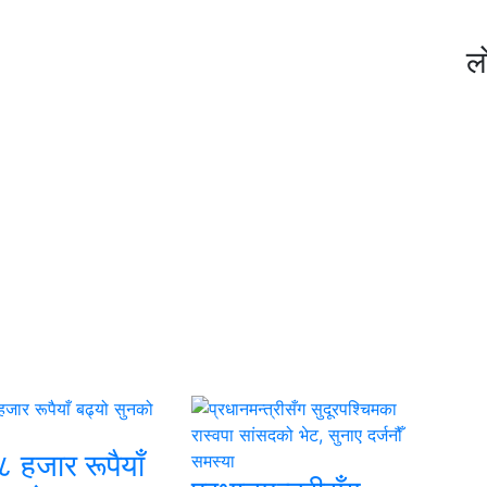
ल
८ हजार रूपैयाँ