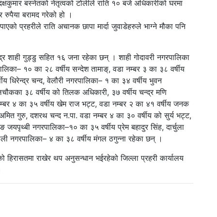
दक्षकुमार बस्नेतको नेतृत्वको टोलीले राति १० बजे अधिकारीको घरमा
 रुपैया बरामद गरेको हो ।
को प्रहरीले राति अचानक छापा मार्दा जुवाडेहरुले भाग्ने मौका पनि
्द्र शाही गुड्डु सहित १६ जना रहेका छन् । शाही गोदावरी नगरपालिका
गरपालिका– १० का २८ वर्षीय सन्देश तामाङ्, वडा नम्बर ३ का ३८ वर्षीय
 धिरेन्द्र चन्द, वेलौरी नगरपालिका– १ का ३४ वर्षीय भुवन
ौकका ३८ वर्षीय को तिलक अधिकारी, ३७ वर्षीय चन्द्र मणि
म्बर ४ का ३५ वर्षीय खेम राज भट्ट, वडा नम्बर २ का ४१ वर्षीय जनक
ित गुरु, दशरथ चन्द न.पा. वडा नम्बर ४ का ३० वर्षीय को सुर्य भट्ट,
ङ जयपृथ्बी नगरपालिका–१० का ३५ वर्षीय प्रेम बहादुर सिंह, दार्चुला
ली नगरपालिका– ४ का ३८ वर्षीय मंगल ठगुन्ना रहेका छन् ।
को हिरासतमा राखेर थप अनुसन्धान भईरहेको जिल्ला प्रहरी कार्यालय
।