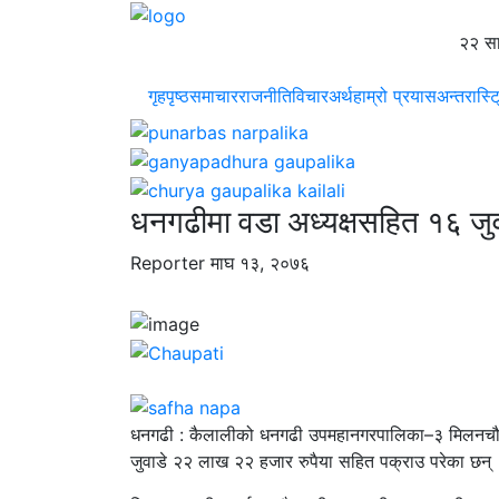
२२ सा
गृहपृष्ठ
समाचार
राजनीति
विचार
अर्थ
हाम्रो प्रयास
अन्तरास्ट
धनगढीमा वडा अध्यक्षसहित १६ जुव
Reporter
माघ १३, २०७६
धनगढी : कैलालीको धनगढी उपमहानगरपालिका–३ मिलनचौक
जुवाडे २२ लाख २२ हजार रुपैया सहित पक्राउ परेका छन्