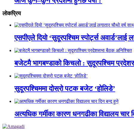
आज कुन–कुन प्रदेशमा हुनेछ वर्षा ?
लाेकप्रिय
एसपीएले दियो ‘सुदूरपश्चिम स्पोर्ट्स अवार्ड’लाई 
बजेटमै भागबण्डाको किचलो : सुदूरपश्चिम प्रदे
सुदूरपश्चिममा दोस्रो पटक बजेट ‘होलिडे’
अत्यधिक गर्मीका कारण धनगढीका विद्यालय चार दि