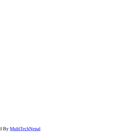
ed By
MultiTechNepal