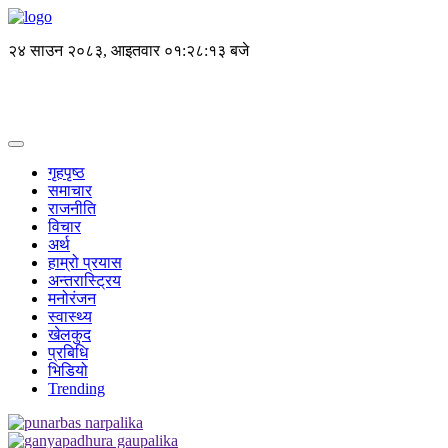
२४ साउन २०८३, आइतवार
०१:२८:१४ बजे
गृहपृष्ठ
समाचार
राजनीति
विचार
अर्थ
हाम्रो प्रयास
अन्तरास्ट्रिय
मनोरंजन
स्वास्थ्य
खेलकुद
प्रबिधि
भिडियो
Trending