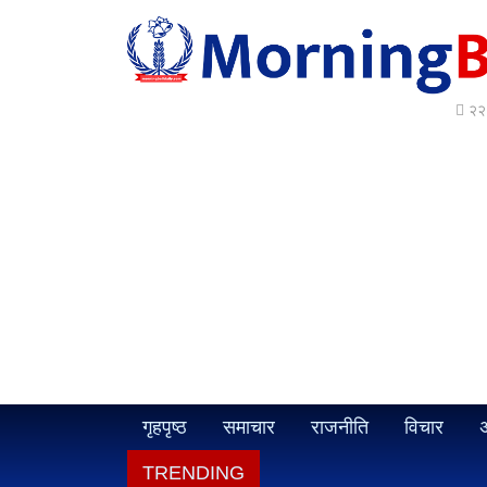
२२ 
गृहपृष्ठ
समाचार
राजनीति
विचार
अ
TRENDING