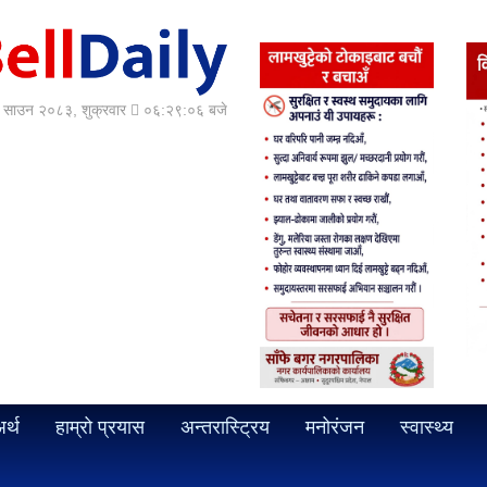
साउन २०८३, शुक्रवार
०६:२९:०८ बजे
र्थ
हाम्रो प्रयास
अन्तरास्ट्रिय
मनोरंजन
स्वास्थ्य