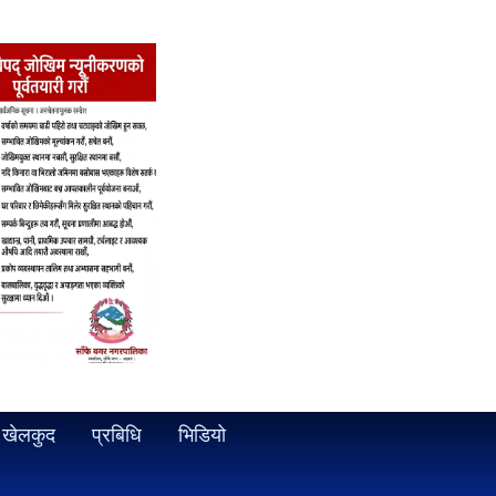
खेलकुद
प्रबिधि
भिडियो