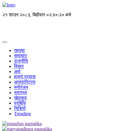
२१ साउन २०८३, बिहीवार
०२:४०:२० बजे
गृहपृष्ठ
समाचार
राजनीति
विचार
अर्थ
हाम्रो प्रयास
अन्तरास्ट्रिय
मनोरंजन
स्वास्थ्य
खेलकुद
प्रबिधि
भिडियो
Trending