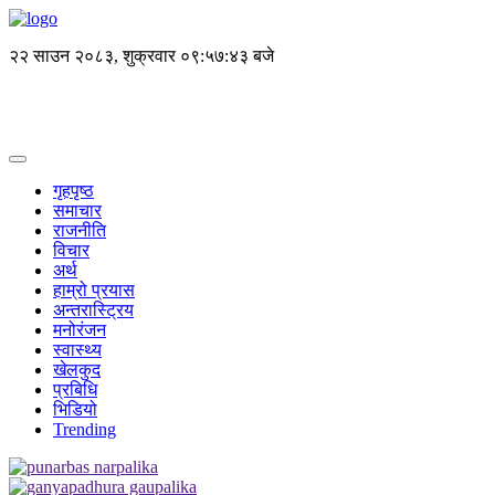
२२ साउन २०८३, शुक्रवार
०९:५७:४३ बजे
गृहपृष्ठ
समाचार
राजनीति
विचार
अर्थ
हाम्रो प्रयास
अन्तरास्ट्रिय
मनोरंजन
स्वास्थ्य
खेलकुद
प्रबिधि
भिडियो
Trending