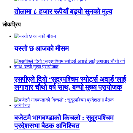
तोलामा ८ हजार रूपैयाँ बढ्यो सुनको मूल्य
लाेकप्रिय
यस्तो छ आजको मौसम
एसपीएले दियो ‘सुदूरपश्चिम स्पोर्ट्स अवार्ड’लाई
लगातार चौथो वर्ष साथ, बन्यो मुख्य प्रायोजक
बजेटमै भागबण्डाको किचलो : सुदूरपश्चिम
प्रदेशसभा बैठक अनिश्चित