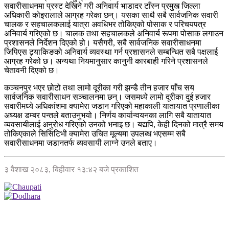
सवारीसाधनमा प्रस्ट देखिने गरी अनिवार्य भाडादर टाँस्न प्रमुख जिल्ला
अधिकारी कोइरालाले आग्रह गरेका छन्। यसका साथै सबै सार्वजनिक सवारी
चालक र सहचालकलाई यात्रा अवधिभर तोकिएको पोसाक र परिचयपत्र
अनिवार्य गरिएको छ। चालक तथा सहचालकले अनिवार्य रूपमा पोसाक लगाउन
प्रशासनले निर्देशन दिएको हो। यसैगरी, सबै सार्वजनिक सवारीसाधनमा
जिपिएस ट्र्याकिङको अनिवार्य व्यवस्था गर्न प्रशासनले सम्बन्धित सबै पक्षलाई
आग्रह गरेको छ। अन्यथा नियमानुसार कानुनी कारबाही गरिने प्रशासनले
चेतावनी दिएको छ।
कञ्चनपुर भएर छोटो तथा लामो दूरीका गरी झन्डै तीन हजार पाँच सय
सार्वजनिक सवारीसाधन सञ्चालनमा छन्। जसमध्ये लामो दूरीका दुई हजार
सवारीमध्ये अधिकांशमा क्यामेरा जडान गरिएको महाकाली यातायात प्रणालीका
अध्यक्ष डम्बर पन्तले बताउनुभयो। निर्णय कार्यान्वयनका लागि सबै यातायात
व्यवसायीलाई अनुरोध गरिएको उनको भनाइ छ। यद्यपि, केही दिनको मात्रै समय
तोकिएकाले सिसिटिभी क्यामेरा उचित मूल्यमा उपलब्ध भएसम्म सबै
सवारीसाधनमा जडानतर्फ व्यवसायी लाग्ने उनले बताए।
३ वैशाख २०८३, बिहीवार १३:४२ बजे प्रकाशित